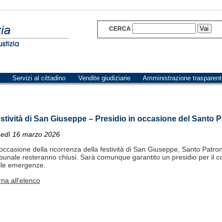
CERCA
Servizi al cittadino
Vendite giudiziarie
Amministrazione trasparent
stività di San Giuseppe – Presidio in occasione del Santo 
nedì 16 marzo 2026
occasione della ricorrenza della festività di San Giuseppe, Santo Patrono d
ibunale resteranno chiusi. Sarà comunque garantito un presidio per il com
lle emergenze.
rna all'elenco