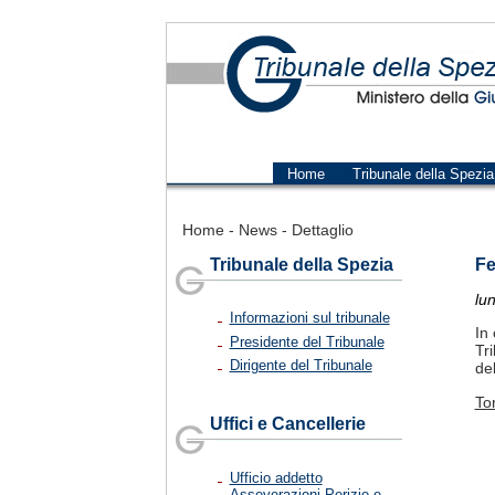
Home
Tribunale della Spezia
Home
-
News
-
Dettaglio
Tribunale della Spezia
Fe
lu
Informazioni sul tribunale
In 
Presidente del Tribunale
Tr
Dirigente del Tribunale
de
To
Uffici e Cancellerie
Ufficio addetto
Asseverazioni Perizie e